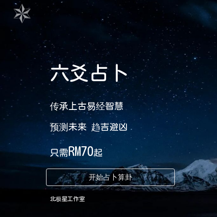
Sk
六爻占卜
传承上古易经智慧
预测未来 趋吉避凶
RM70
只需
起
开始占卜算卦
北极星工作室