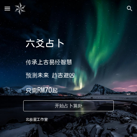
Skip to main content
Skip to navigation
六爻占卜
传承上古易经智慧
预测未来 趋吉避凶
RM70
只需
起
开始占卜算卦
北极星工作室